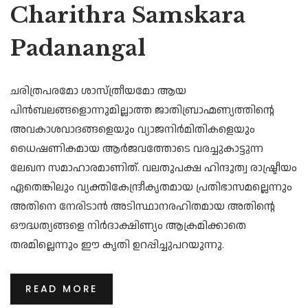
Charithra Samskara
Padanangal
ചരിത്രപരമോ ശാസ്ത്രീയമോ ആയ
പിൻബലങ്ങളൊന്നുമില്ലാത്ത ജാതിബ്രാഹ്മണ്യത്തിൻ്റെ
അവകാശവാദങ്ങളെയും വ്യാജനിർമിതികളെയും
ധൈഷണികമായ ആർജവത്തോടെ വരച്ചുകാട്ടുന്ന
ലേഖന സമാഹാരമാണിത്. വലതുപക്ഷ ഹിന്ദുത്വ രാഷ്ട്രീയം
ഏതെങ്കിലും വ്യക്തികേന്ദ്രീകൃതമായ പ്രതിഭാസമല്ലെന്നും
അതിനെ നേരിടാൻ അടിസ്ഥാനരഹിതമായ അതിൻ്റെ
ഔദ്ധത്യങ്ങളെ നിർദാക്ഷിണ്യം ആക്രമിക്കാതെ
തരമില്ലെന്നും ഈ കൃതി ഉറപ്പിച്ചുപറയുന്നു.
READ MORE