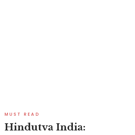
140.00
Onnumonnumonnalla
MUST READ
Hindutva India: