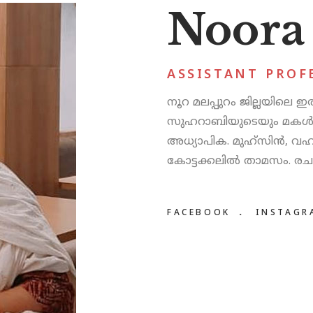
Noora 
ASSISTANT PROF
നൂറ മലപ്പുറം ജില്ലയിലെ ഇരിങ
സുഹറാബിയുടെയും മകള്‍. ക
അധ്യാപിക. മുഹ്‌സിന്‍, 
കോട്ടക്കലില്‍ താമസം. രച
FACEBOOK
INSTAGR