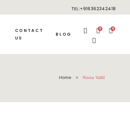
TEL:+916362342418
0
0
CONTACT
BLOG
US
Home
Noora Vallil