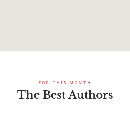
125.00
dhipa : M.
beeviyude Jeevitham
FOR THIS MONTH
The Best Authors