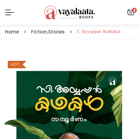
0
Home
Fiction
,
Stories
C Ayyappan Kathakal
HOT