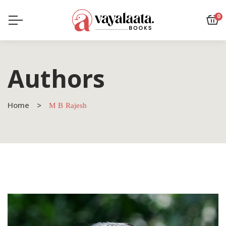
0
Authors
Home
M B Rajesh