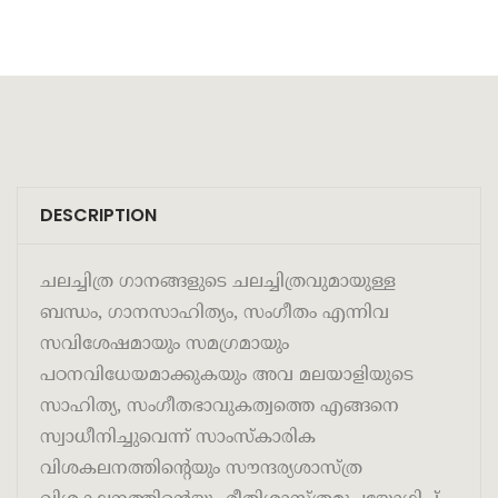
DESCRIPTION
ചലച്ചിത്ര ഗാനങ്ങളുടെ ചലച്ചിത്രവുമായുള്ള
ബന്ധം, ഗാനസാഹിത്യം, സംഗീതം എന്നിവ
സവിശേഷമായും സമഗ്രമായും
പഠനവിധേയമാക്കുകയും അവ മലയാളിയുടെ
സാഹിത്യ, സംഗീതഭാവുകത്വത്തെ എങ്ങനെ
സ്വാധീനിച്ചുവെന്ന് സാംസ്‌കാരിക
വിശകലനത്തിന്റെയും സൗന്ദര്യശാസ്ത്ര