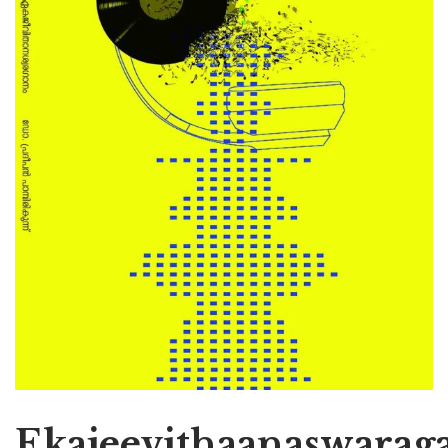
Ekajeevithaanaswara