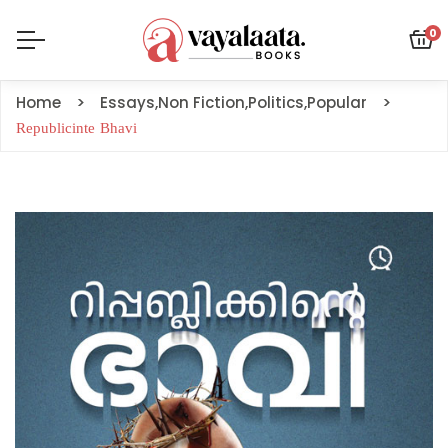
0
Home
Essays
,
Non Fiction
,
Politics
,
Popular
Republicinte Bhavi