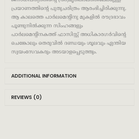
പ്രയാണത്തിന്റെ പുതുചരിത്രം ആരംഭിച്ചിരിക്കുന്നു.
ആ കാലത്തെ പാർലമെന്റിനു മുകളിൽ രൗദ്രഭാവം
പൂണ്ടുനിൽക്കുന്ന സിംഹങ്ങളും
പാർലമെന്റിനകത്ത് ഫാസിസ്റ്റ് അധികാരഗർവിന്റെ
ചെങ്കോലും തെരുവിൽ ദണ്ഡയും ശൂലവും ഏന്തിയ
സ്വയംസേവകരും അടയാളപ്പെടുത്തും.
ADDITIONAL INFORMATION
REVIEWS (0)