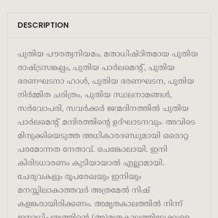
DESCRIPTION
പുതിയ പൗരത്വനിയമം, മതാധിഷ്ഠിതമായ പുതിയ
രാഷ്ട്രസങ്കല്പം, പുതിയ പാർലമെന്റ്, പുതിയ
ഭരണഘടനാ ഹാൾ, പുതിയ ഭരണഘടന, പുതിയ
നിർമ്മിത ചരിത്രം, പുതിയ സ്ഥലനാമങ്ങൾ,
സർവോപരി, സവർക്കർ ജന്മദിനത്തിൽ പുതിയ
പാർലമെന്റ് മന്ദിരത്തിന്റെ ഉദ്ഘാടനവും. അവിടെ
മിനുക്കിയെടുത്ത അധികാരദണ്ഡുമായി ഒരൊറ്റ
പരമോന്നത നേതാവ്. ചെങ്കോലായി. ഇനി
കിരിടധാരണം കുടിയായാൽ എല്ലാമായി.
ചേരുവകളും രൂപരേഖയും ഇനിയും
മനസ്സിലാകാത്തവർ അത്രമേൽ നിഷ്
കളങ്കരായിരിക്കണം. അമൃതകാലത്തിൽ നിന്ന്
ജനാധിപത്യത്തിന്റെ (അ)മൃതകാലത്തിലേക്കുള്ള