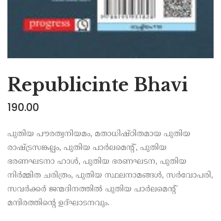
Republicinte Bhavi
190.00
പുതിയ പൗരത്വനിയമം, മതാധിഷ്ഠിതമായ പുതിയ
രാഷ്ട്രസങ്കല്പം, പുതിയ പാർലമെന്റ്, പുതിയ
ഭരണഘടനാ ഹാൾ, പുതിയ ഭരണഘടന, പുതിയ
നിർമ്മിത ചരിത്രം, പുതിയ സ്ഥലനാമങ്ങൾ, സർവോപരി,
സവർക്കർ ജന്മദിനത്തിൽ പുതിയ പാർലമെന്റ്
മന്ദിരത്തിന്റെ ഉദ്ഘാടനവും.