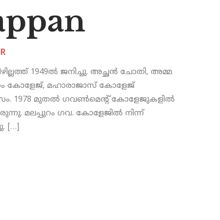
appan
ER
ല്ലത്ത് 1949ൽ ജനിച്ചു. അച്ഛൻ ചോതി, അമ്മ
യാപീഠം കോളേജ്, മഹാരാജാസ് കോളേജ്
ഭ്യാസം. 1978 മുതൽ ഗവൺമെന്റ് കോളേജുകളിൽ
ന്നു. മലപ്പുറം ഗവ. കോളേജിൽ നിന്ന്
. […]