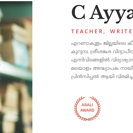
C Ayy
TEACHER
,
WRIT
എറണാകുളം ജില്ലയിലെ കീഴി
കുറുമ്പ. ശ്രീശങ്കര വിദ്
എന്നിവിടങ്ങളിൽ വിദ്യാ
മലയാളം അദ്ധ്യാപക നായിരു
പ്രിൻസിപ്പൽ ആയി വിരമിച്ചു