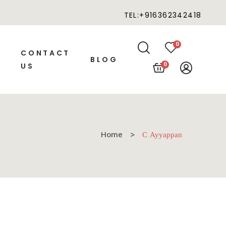
TEL:+916362342418
0
CONTACT
BLOG
US
0
Home
C Ayyappan