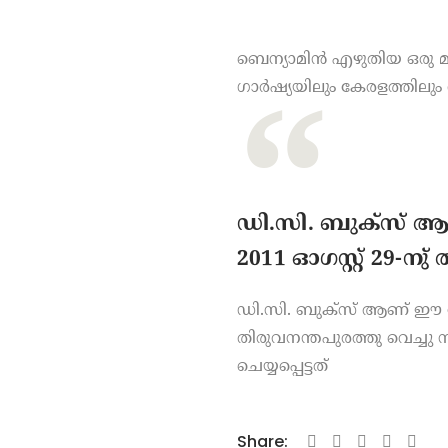
ബെന്യാമിൻ എഴുതിയ ഒരു 
ഗാർഷ്യയിലും കേരളത്തില
ഡി.സി. ബുക്സ് ആ
2011 ഓഗസ്റ്റ് 29-നു
ഡി.സി. ബുക്സ് ആണ് ഈ നോവ
തിരുവനന്തപുരത്തു വെച്ച
ചെയ്യപ്പെട്ടത്
Share: