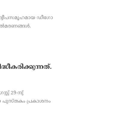
 ദ്വീപസമൂഹമായ ഡീഗോ
യിൽമരണങ്ങൾ.
കരിക്കുന്നത്.
റ് 29-നു്
 ഈ പുസ്തകം പ്രകാശനം