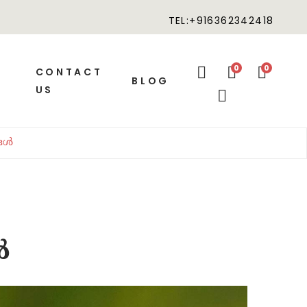
TEL:+916362342418
0
0
CONTACT
BLOG
US
ങൾ
ൾ