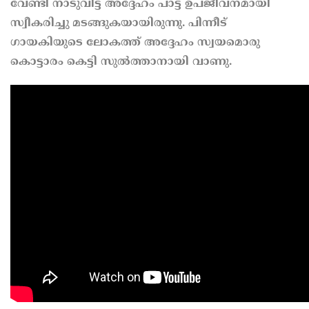
വേണ്ടി നാടുവിട്ട അദ്ദേഹം പാട്ട് ഉപജീവനമായി
സ്വീകരിച്ചു മടങ്ങുകയായിരുന്നു. പിന്നീട്
ഗായകിയുടെ ലോകത്ത് അദ്ദേഹം സ്വയമൊരു
കൊട്ടാരം കെട്ടി സുൽത്താനായി വാണു.