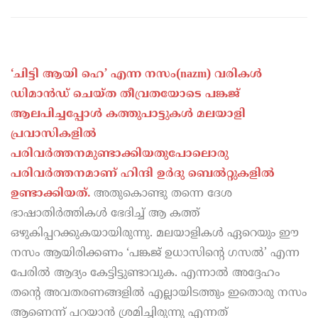
‘ചിട്ടി ആയി ഹെ’ എന്ന നസം(nazm) വരികൾ
ഡിമാൻഡ് ചെയ്ത തീവ്രതയോടെ പങ്കജ്
ആലപിച്ചപ്പോൾ കത്തുപാട്ടുകൾ മലയാളി
പ്രവാസികളിൽ
പരിവർത്തനമുണ്ടാക്കിയതുപോലൊരു
പരിവർത്തനമാണ്‌ ഹിന്ദി ഉർദു ബെ
ല്‍റ്റു
കളിൽ
ഉണ്ടാക്കിയത്.
അതുകൊണ്ടു തന്നെ ദേശ
ഭാഷാതിർത്തികൾ ഭേദിച്ച് ആ കത്ത്
ഒഴുകിപ്പറക്കുകയായിരുന്നു. മലയാളികൾ ഏറെയും ഈ
നസം ആയിരിക്കണം ‘പങ്കജ് ഉധാസിന്റെ ഗസൽ’ എന്ന
പേരിൽ ആദ്യം കേട്ടിട്ടുണ്ടാവുക. എന്നാൽ അദ്ദേഹം
തന്റെ അവതരണങ്ങളിൽ എല്ലായിടത്തും ഇതൊരു നസം
ആണെന്ന് പറയാൻ ശ്രമിച്ചിരുന്നു എന്നത്