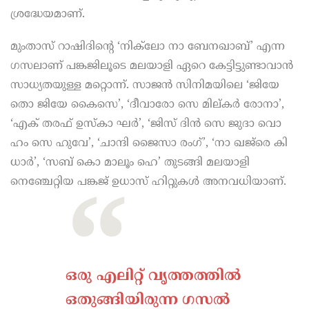
ശ്രദ്ധേയമാണ്‌.
മുംതാസ് റാഷിദിന്റെ ‘നിക്‌ലോ നാ ബേനഖാബ്’ എന്ന
ഗസലാണ്‌ പങ്കജിലൂടെ മലയാളി ഏറെ കേട്ടിട്ടുണ്ടാവാൻ
സാധ്യതയുള്ള മറ്റൊന്ന്. സാജൻ സിനിമയിലെ ‘ജിയേ
തൊ ജിയേ കൈസെ’, ‘ദീവാരോ സെ മില്കർ രോനാ’,
‘എക് തരഫ് ഉസ്കാ ഘർ’, ‘ജിസ് ദിൻ സെ ജുദാ വൊ
ഹം സെ ഹുവേ’, ‘ചാന്ദി ജൈസാ രംഗ്’, ‘നാ ഖജ്‌രെ കി
ധാർ’, ‘സബ് കൊ മാലൂം ഹെ’ തുടങ്ങി മലയാളി
നെഞ്ചേറ്റിയ പങ്കജ് ഉധാസ് ഹിറ്റുകൾ അനവധിയാണ്‌.
ഒരു എലിറ്റ് വൃത്തത്തിൽ
ഒതുങ്ങിയിരുന്ന ഗസൽ