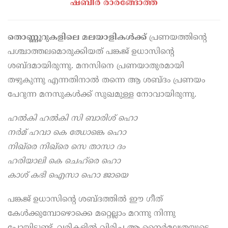
ഷബീർ രാരങ്ങോത്ത്
തൊണ്ണൂറുകളിലെ മലയാളികൾക്ക്
പ്രണയത്തിന്റെ
പശ്ചാത്തലമൊരുക്കിയത് പങ്കജ് ഉധാസിന്റെ
ശബ്ദമായിരുന്നു. മനസിനെ പ്രണയാതുരമായി
തഴുകുന്നു എന്നതിനാൽ തന്നെ ആ ശബ്ദം പ്രണയം
പേറുന്ന മനസുകൾക്ക് സുഖമുള്ള നോവായിരുന്നു.
ഹൽകി ഹൽകി സി ബാരിശ് ഹൊ
നർമ്‌ ഹവാ കെ ഝോങ്കെ ഹൊ
നിഖ്‌രെ നിഖ്‌രെ സെ താസാ ദം
ഹരിയാലി കെ ചെഹ്‌രെ ഹൊ
കാശ് കഭി ഐസാ ഹൊ ജായെ
പങ്കജ് ഉധാസിന്റെ ശബ്ദത്തിൽ ഈ ഗീത്
കേൾക്കുമ്പോഴൊക്കെ മറ്റെല്ലാം മറന്നു നിന്നു
പോയിട്ടുണ്ട്. വരികളിൽ വിരിച്ച ആ നൈർമല്യതയുടെ