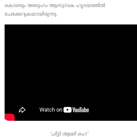
കൊണ്ടും അദ്ദേഹം ആസ്വാദക ഹൃദയത്തിൽ
ചേക്കേറുകയായിരുന്നു.
‘ചിട്ടി ആയി ഹെ’