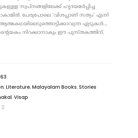
ളുള്ള സ്വപ്നങ്ങളിലേക്ക് ഹൃദയമർപ്പിച്ച
മിത്. പേരുപോലെ ‘വിശപ്പാണ് സത്യം’ എന്ന്
ും ആത്മകഥയിലെടുത്തൊട്ടിക്കാവുന്ന ഏടുകൾ…
ൻ്റെയകം നിറക്കാനാകും ഈ പുസ്തകത്തിന്.
363
on
,
Literature
,
Malayalam Books
,
Stories
hakal
,
Visap