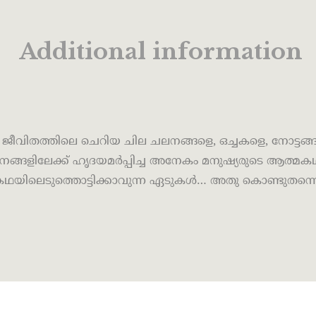
Additional information
ീവിതത്തിലെ ചെറിയ ചില ചലനങ്ങളെ, ഒച്ചകളെ, നോട്ട
്നങ്ങളിലേക്ക് ഹൃദയമർപ്പിച്ച അനേകം മനുഷ്യരുടെ ആത്മക
ത്മകഥയിലെടുത്തൊട്ടിക്കാവുന്ന ഏടുകൾ… അതു കൊണ്ടുതന്