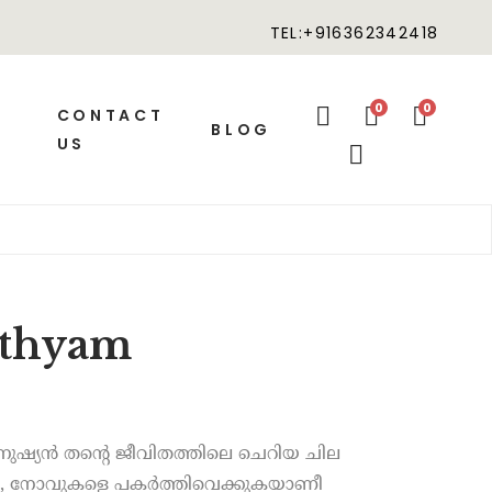
TEL:+916362342418
0
0
CONTACT
BLOG
US
athyam
്യൻ തൻ്റെ ജീവിതത്തിലെ ചെറിയ ചില
ങളെ, നോവുകളെ പകർത്തിവെക്കുകയാണീ