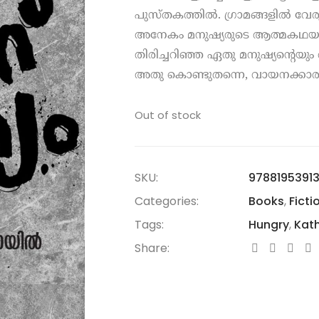
പുസ്തകത്തിൽ. ഗ്രാമങ്ങളിൽ വേരുക
അനേകം മനുഷ്യരുടെ ആത്മകഥയാകാ
തിരിച്ചറിഞ്ഞ ഏതു മനുഷ്യൻ്റെയ
അതു കൊണ്ടുതന്നെ, വായനക്കാര
Out of stock
SKU:
9788195391
Categories:
Books
,
Ficti
Tags:
Hungry
,
Kat
Share: