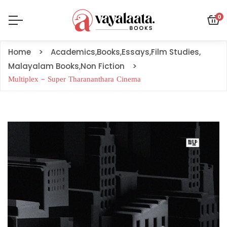
0
Home
Academics
,
Books
,
Essays
,
Film Studies
,
Malayalam Books
,
Non Fiction
Multiplex – Super Tharananthara Cinema