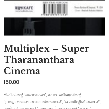
Multiplex – Super
Tharananthara
Cinema
150.00
മിഷ്കിൻ്റെ ‘സൈക്കോ’, ഡോ. ബിജുവിൻ്റെ
‘പ്രത്യാശയുടെ വെയിൽമരങ്ങൾ’, ‘പെയിൻ്റിങ് ലൈഫ്’,
റാമിൻ്റെ ‘പേരൻപ് ‘, അഞ്ജലി മേനോൻ്റെ ‘കൂടെ ‘,