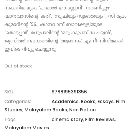
സക്കറിയയുടെ ‘ഹലാൽ ലൗ സ്റ്റോറി’, നരണിപ്പുഴ
ഷാനവാസിൻ്റെ ‘കരി’, ‘സൂഫിയും സുജാതയും ‘, സി പ്രേം
കുമാറിൻ്റെ ’96., ഷാനവാസ് ബാവക്കുട്ടിയുടെ
‘തൊട്ടപ്പൻ’, മധുപാലിൻ്റെ ‘ഒരു കുപ്രസിദ്ധ പയ്യൻ’,
ജൂബിത്ത് നമ്രഡത്തിൻ്റെ ‘ആഭാസം’ എന്നീ സിനിമകൾ
ഇവിടെ റിവ്യു ചെയ്യുന്നു
Out of stock
SKU:
9788195391356
Categories:
Academics
,
Books
,
Essays
,
Film
Studies
,
Malayalam Books
,
Non Fiction
Tags:
cinema story
,
Film Reviews
,
Malayalam Movies