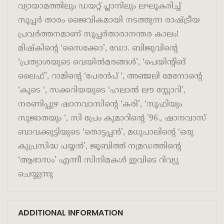
വ്യായാമത്തിലും ഡയറ്റ് പ്ലാനിലും ലഘൂകരിച്ച്
സൂപ്പർ താരം ജൈവികമായി നടത്തുന്ന രാഷ്ട്രീയ
പ്രവർത്തനമാണ് സൂപ്പർതാരാനന്തര കാലം!
മിഷ്കിൻ്റെ ‘സൈക്കോ’, ഡോ. ബിജുവിൻ്റെ
‘പ്രത്യാശയുടെ വെയിൽമരങ്ങൾ’, ‘പെയിൻ്റിങ്
ലൈഫ്’, റാമിൻ്റെ ‘പേരൻപ് ‘, അഞ്ജലി മേനോൻ്റെ
‘കൂടെ ‘, സക്കറിയയുടെ ‘ഹലാൽ ലൗ സ്റ്റോറി’,
നരണിപ്പുഴ ഷാനവാസിൻ്റെ ‘കരി’, ‘സൂഫിയും
സുജാതയും ‘, സി പ്രേം കുമാറിൻ്റെ ’96., ഷാനവാസ്
ബാവക്കുട്ടിയുടെ ‘തൊട്ടപ്പൻ’, മധുപാലിൻ്റെ ‘ഒരു
കുപ്രസിദ്ധ പയ്യൻ’, ജൂബിത്ത് നമ്രഡത്തിൻ്റെ
‘ആഭാസം’ എന്നീ സിനിമകൾ ഇവിടെ റിവ്യു
ചെയ്യുന്നു
ADDITIONAL INFORMATION