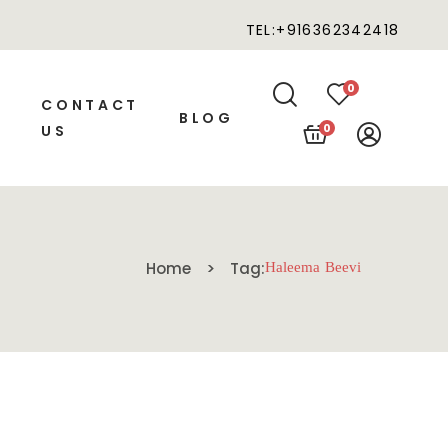
TEL:+916362342418
0
CONTACT
BLOG
0
US
Home
Tag:
Haleema Beevi