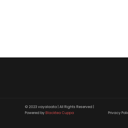
ഹലീമബീ
© 2023 vayalaata | All Rights Reserved |
Privacy Pol
Powered by
Blacktea Cuppa