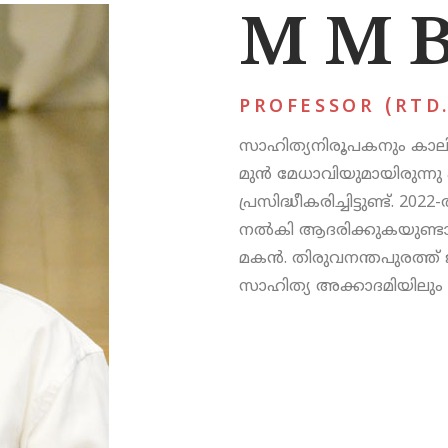
M M B
PROFESSOR (RTD.
സാഹിത്യനിരൂപകനും കാലി
മുൻ മേധാവിയുമായിരുന്നു
പ്രസിദ്ധീകരിച്ചിട്ടുണ്ട്.
നൽകി ആദരിക്കുകയുണ്ടാ
മകൻ. തിരുവനന്തപുരത്ത് ജന
സാഹിത്യ അക്കാദമിയിലും