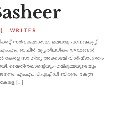
asheer
)
,
WRITER
ക്കറ്റ് സർവകലാശാലാ മലയാള പഠനവകുപ്പ്
 എം.എം. ബഷീർ. മുപ്പതിലധികം ഗ്രന്ഥങ്ങൾ
 2022-ൽ കേരള സാഹിത്യ അക്കാദമി വിശിഷ്ടാംഗത്വം
യി. മൈതീൻഖാന്റെയും ഹമീദുമ്മയുടെയും
നം. എം.എ., പി.എച്ച്.ഡി ബിരുദം. കേന്ദ്ര
 കേരള […]