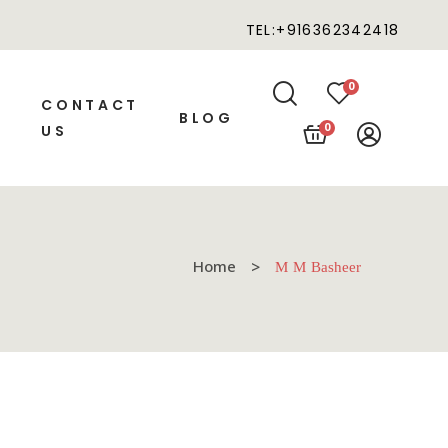
TEL:+916362342418
0
CONTACT
BLOG
0
US
Home
M M Basheer