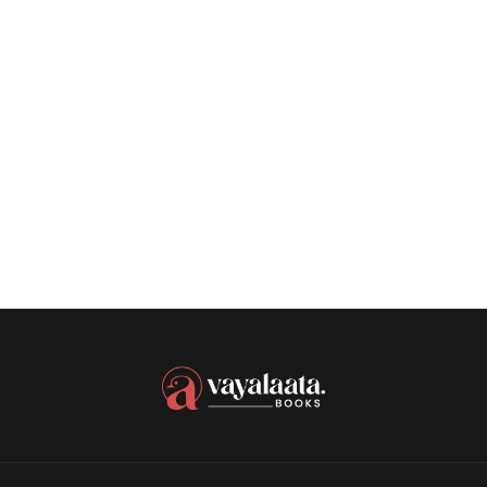
₹
100.00
₹
85.00
Basheer – Ezhuthumbol Eppozhum Karanja
Oral