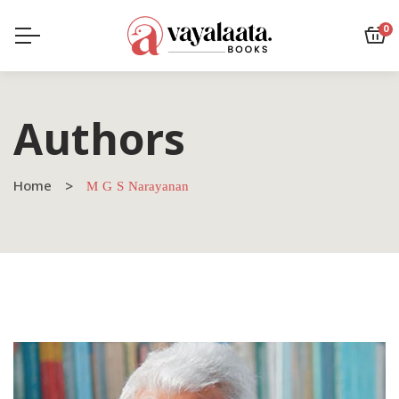
0
Authors
Home
M G S Narayanan